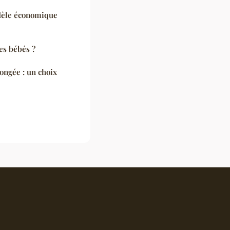
dèle économique
les bébés ?
ngée : un choix