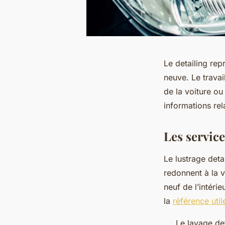
Le detailing re
neuve. Le travai
de la voiture ou
informations rel
Les service
Le lustrage deta
redonnent à la v
neuf de l’intéri
la
référence util
Le lavage de