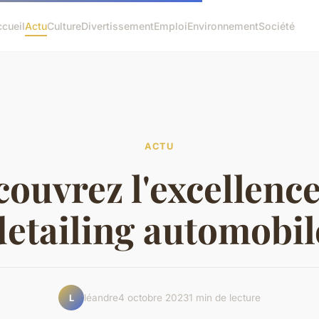
cueil
Actu
Culture
Divertissement
Emploi
Environnement
Société
ACTU
ouvrez l'excellenc
detailing automobil
léandre
4 octobre 2023
1 min de lecture
L