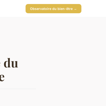
Observatoire du bien-être →
e du
e