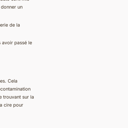
e donner un
erie de la
s avoir passé le
ues. Cela
écontamination
e trouvant sur la
a cire pour