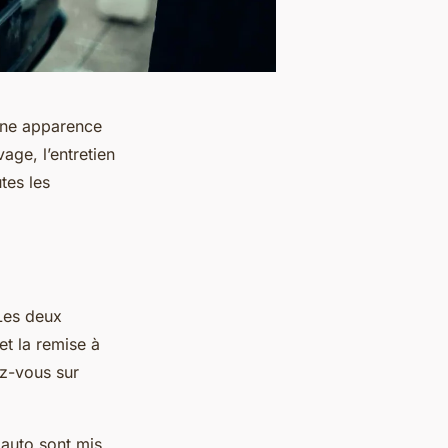
 une apparence
age, l’entretien
tes les
 Les deux
et la remise à
ez-vous sur
 auto sont mis