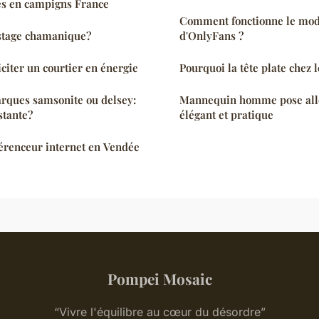
es en campigns France
Comment fonctionne le mo
 stage chamanique?
d'OnlyFans ?
iciter un courtier en énergie
Pourquoi la tête plate chez 
rques samsonite ou delsey:
Mannequin homme pose allo
stante?
élégant et pratique
érenceur internet en Vendée
Pompei Mosaic
“Vivre l'équilibre au cœur du désordre”