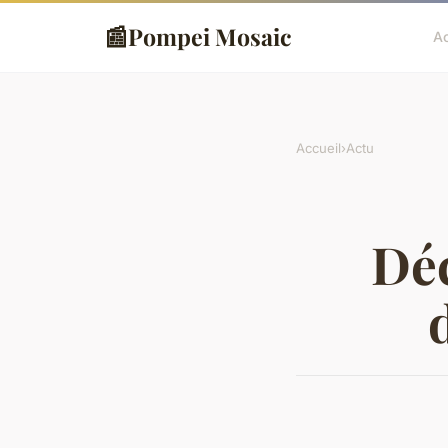
📰
Pompei Mosaic
Ac
Accueil
›
Actu
Déc