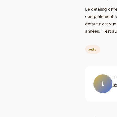
Le detailng offr
complètement res
défaut n’est vue
années. Il est au
Actu
EC
L
l