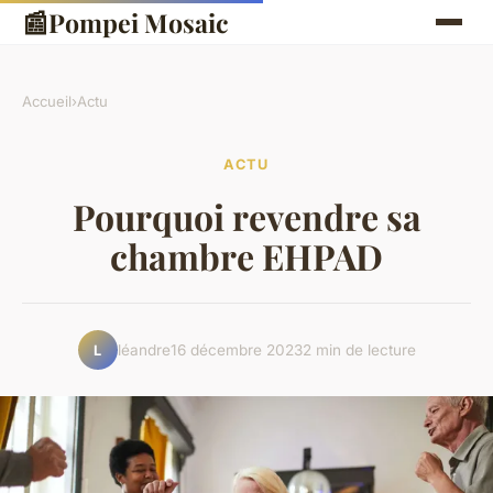
📰
Pompei Mosaic
Accueil
›
Actu
ACTU
Pourquoi revendre sa
chambre EHPAD
léandre
16 décembre 2023
2 min de lecture
L