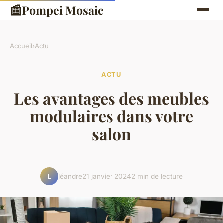
📰
Pompei Mosaic
Accueil
›
Actu
ACTU
Les avantages des meubles
modulaires dans votre
salon
léandre
21 janvier 2024
2 min de lecture
L