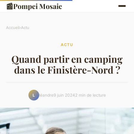
📰
Pompei Mosaic
Accueil
›
Actu
ACTU
Quand partir en camping
dans le Finistère-Nord ?
léandre
9 juin 2024
2 min de lecture
L