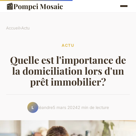
📰
Pompei Mosaic
Accueil
›
Actu
ACTU
Quelle est l'importance de
la domiciliation lors d'un
prêt immobilier?
léandre
5 mars 2024
2 min de lecture
L