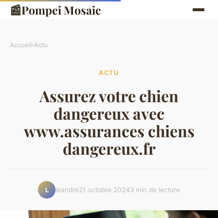
📰
Pompei Mosaic
Accueil
›
Actu
ACTU
Assurez votre chien
dangereux avec
www.assurances chiens
dangereux.fr
léandre
21 octobre 2024
3 min de lecture
L