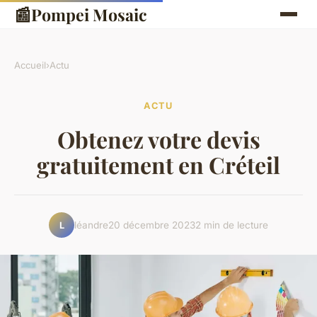
📰
Pompei Mosaic
Accueil
›
Actu
ACTU
Obtenez votre devis
gratuitement en Créteil
léandre
20 décembre 2023
2 min de lecture
L