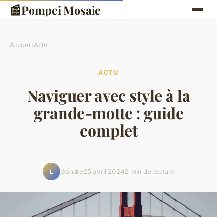
📰
Pompei Mosaic
Accueil
›
Actu
ACTU
Naviguer avec style à la
grande-motte : guide
complet
léandre
25 avril 2024
2 min de lecture
L