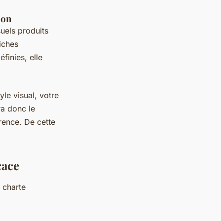
ion
uels produits
iches
finies, elle
yle visual, votre
ra donc le
rence. De cette
cace
 charte