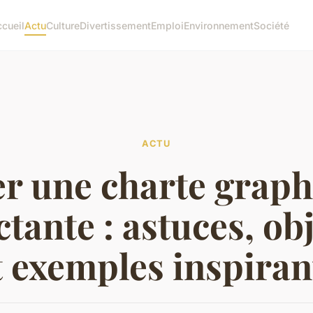
cueil
Actu
Culture
Divertissement
Emploi
Environnement
Société
ACTU
r une charte grap
tante : astuces, obj
t exemples inspiran