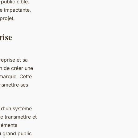
public cible.
e impactante,
projet.
rise
reprise et sa
in de créer une
 marque. Cette
ansmettre ses
e d'un système
te transmettre et
éléments
u grand public