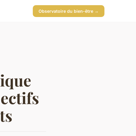
Observatoire du bien-être →
hique
ectifs
ts