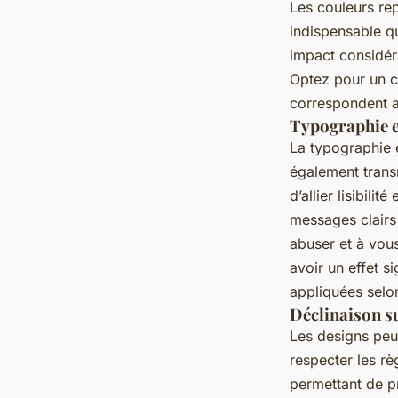
Les couleurs rep
indispensable qu
impact considéra
Optez pour un c
correspondent a
Typographie et
La typographie e
également transm
d’allier lisibili
messages clairs 
abuser et à vous
avoir un effet s
appliquées selon
Déclinaison su
Les designs peuv
respecter les rè
permettant de pr