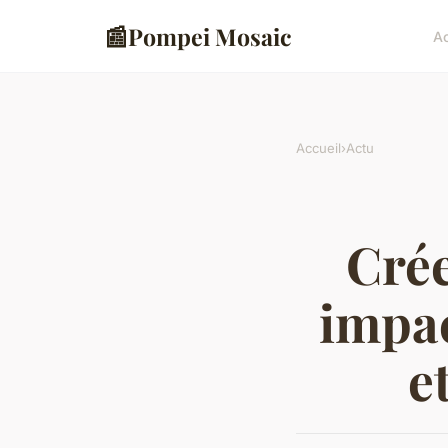
📰
Pompei Mosaic
Ac
Accueil
›
Actu
Crée
impac
e