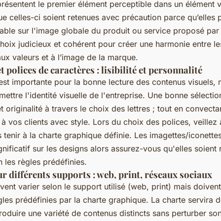
résentent le premier élément perceptible dans un élément vis
e celles-ci soient retenues avec précaution parce qu’elles 
ble sur l'image globale du produit ou service proposé par l
hoix judicieux et cohérent pour créer une harmonie entre le
ux valeurs et à l’image de la marque.
 polices de caractères : lisibilité et personnalité
st importante pour la bonne lecture des contenus visuels, m
ettre l'identité visuelle de l'entreprise. Une bonne sélect
té et originalité à travers le choix des lettres ; tout en convect
à vos clients avec style. Lors du choix des polices, veillez
 tenir à la charte graphique définie. Les imagettes/iconette
ignificatif sur les designs alors assurez-vous qu'elles soient
 les règles prédéfinies.
r différents supports : web, print, réseaux sociaux
ent varier selon le support utilisé (web, print) mais doivent
gles prédéfinies par la charte graphique. La charte servira
oduire une variété de contenus distincts sans perturber son