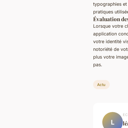
typographies et
pratiques utilis
Évaluation des
Lorsque votre ch
application con
votre identité v
notoriété de vot
plus votre imag
pas.
Actu
EC
L
l