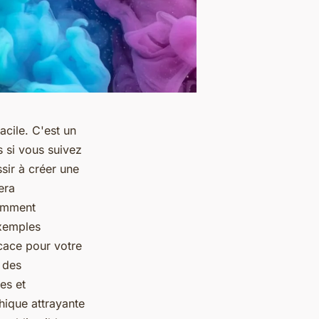
acile. C'est un
s si vous suivez
sir à créer une
era
comment
exemples
icace pour votre
 des
es et
hique attrayante