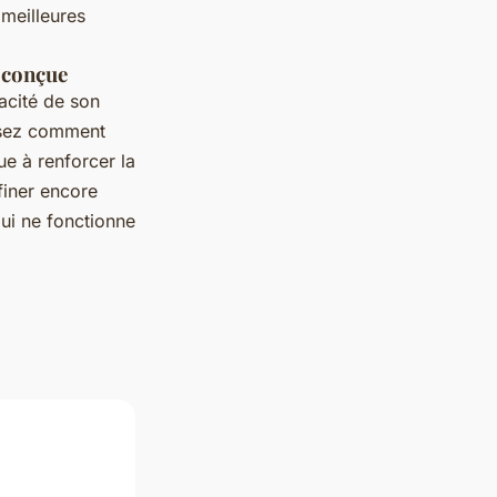
meilleures
n conçue
cacité de son
lysez comment
ue à renforcer la
finer encore
ui ne fonctionne