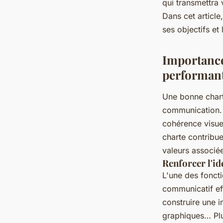
qui transmettra 
Dans cet articl
ses objectifs et
Importance
performan
Une bonne charte
communication. E
cohérence visue
charte contribue
valeurs associé
Renforcer l'id
L'une des fonct
communicatif eff
construire une 
graphiques… Plus