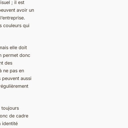
uel ; il est
peuvent avoir un
’entreprise.
s couleurs qui
ais elle doit
ion permet donc
ant des
 à ne pas en
s peuvent aussi
 régulièrement
 toujours
 donc de cadre
 identité